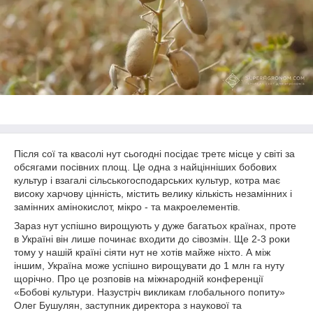
Після сої та квасолі нут сьогодні посідає третє місце у світі за
обсягами посівних площ. Це одна з найцінніших бобових
культур і взагалі сільськогосподарських культур, котра має
високу харчову цінність, містить велику кількість незамінних і
замінних амінокислот, мікро - та макроелементів.
Зараз нут успішно вирощують у дуже багатьох країнах, проте
в Україні він лише починає входити до сівозмін. Ще 2-3 роки
тому у нашій країні сіяти нут не хотів майже ніхто. А між
іншим, Україна може успішно вирощувати до 1 млн га нуту
щорічно. Про це розповів на міжнародній конференції
«Бобові культури. Назустріч викликам глобального попиту»
Олег Бушулян, заступник директора з наукової та