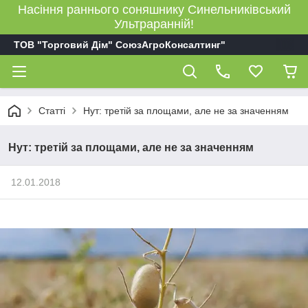
Насіння раннього соняшнику Синельниківський
Ультраранній!
ТОВ "Торговий Дім" СоюзАгроКонсалтинг"
Статті
Нут: третій за площами, але не за значенням
Нут: третій за площами, але не за значенням
12.01.2018