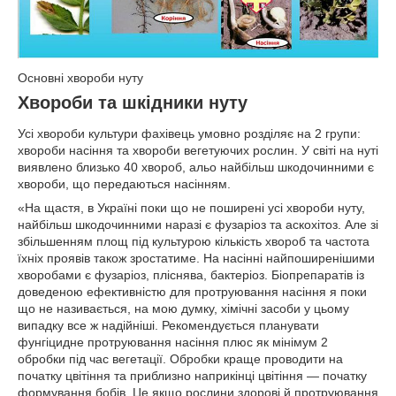
Основні хвороби нуту
Хвороби та шкідники нуту
Усі хвороби культури фахівець умовно розділяє на 2 групи:
хвороби насіння та хвороби вегетуючих рослин. У світі на нуті
виявлено близько 40 хвороб, альо найбільш шкодочинними є
хвороби, що передаються насінням.
«На щастя, в Україні поки що не поширені усі хвороби нуту,
найбільш шкодочинними наразі є фузаріоз та аскохітоз. Але зі
збільшенням площ під культурою кількість хвороб та частота
їхніх проявів також зростатиме. На насінні найпоширенішими
хворобами є фузаріоз, пліснява, бактеріоз. Біопрепаратів із
доведеною ефективністю для протруювання насіння я поки
що не називається, на мою думку, хімічні засоби у цьому
випадку все ж надійніші. Рекомендується планувати
фунгіцидне протруювання насіння плюс як мінімум 2
обробки під час вегетації. Обробки краще проводити на
початку цвітіння та приблизно наприкінці цвітіння — початку
формування бобів. Це якщо рослини здорові й протруювання