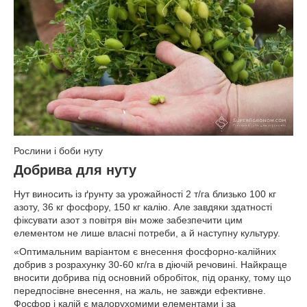
Рослини і боби нуту
Добрива для нуту
Нут виносить із ґрунту за урожайності 2 т/га близько 100 кг
азоту, 36 кг фосфору, 150 кг калію. Але завдяки здатності
фіксувати азот з повітря він може забезпечити цим
елементом не лише власні потреби, а й наступну культуру.
«Оптимальним варіантом є внесення фосфорно-калійних
добрив з розрахунку 30-60 кг/га в діючій речовині. Найкраще
вносити добрива під основний обробіток, під оранку, тому що
передпосівне внесення, на жаль, не завжди ефективне.
Фосфор і калій є малорухомими елементами і за