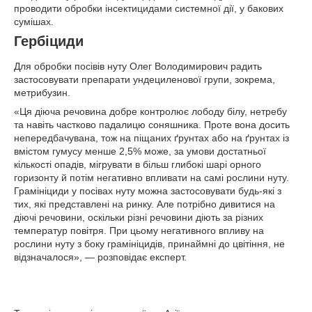
проводити обробки інсектицидами системної дії, у бакових
сумішах.
Гербіциди
Для обробки посівів нуту Олег Володимирович радить
застосовувати препарати ундециленової групи, зокрема,
метрибузин.
«Ця діюча речовина добре контролює лободу білу, нетребу
та навіть частково падалицю соняшника. Проте вона досить
непередбачувана, тож на піщаних ґрунтах або на ґрунтах із
вмістом гумусу менше 2,5% може, за умови достатньої
кількості опадів, мігрувати в більш глибокі шарі орного
горизонту й потім негативно впливати на самі рослини нуту.
Грамініциди у посівах нуту можна застосовувати будь-які з
тих, які представлені на ринку. Але потрібно дивитися на
діючі речовини, оскільки різні речовини діють за різних
температур повітря. При цьому негативного впливу на
рослини нуту з боку грамініцидів, принаймні до цвітіння, не
відзначалося», — розповідає експерт.