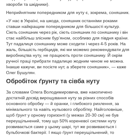
хвороби та шкідники).
Неприйнятним попередником для нуту є, зокрема, соняшник.
«У нас в Україні, на шкода, соняшник останніми роками
ставши найкращим попередником для більшості культур.
Сіють соняшник через рік, сіють соняшник по соняшнику і він
стає найбільш злісним бур'яном, особливо для півдня країни.
Тут падалиця соняшнику може сходити і через 4-5 років. На
жаль, більшість гербіцидів, які ми можемо рекомендувати для
виробництва нуту, не працюють проти соняшнику. Й окрім
ручної праці прибрати падалицю жодним чином не можна.
Інакше кажучи, ви посієте нут, а зберете соняшник», — каже
Олег Бушулян.
Обробіток ґрунту та сівба нуту
За словами Олега Володимировича, вже накопичено
достатній досвід вирощування нуту за різних способів
основного обробку — й оранки, і глибокого рихлення, за
мінімального та навіть нульового обробітку. Найголовніше,
щоб ґрунт у орному горизонті (у межах 20-30 см) не був
переущільнений, тому що 50% кореневої системи нуту
розвивається саме у цьому шарі, тут же розвиваються і
бульбочкові бактерії. І якщо ґрунт переущільнений, то