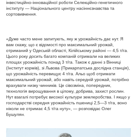
інвестиційно-інноваційної роботи Селекційно-генетичного
інституту — Національного центру насіннєзнавства та
сортовивчення.
«Дуже часто мене запитують, яку ж урожайність дає нут. Я
вам скажу, що є відомості про максимальний урожай,
отриманий у Одеській області, Кілійському районі — 4,5 т/га.
Цього року досить багато компаній отримали на великих
площах урожайність понад 3 т/га. Також є данні з Вінниці
(Інститут кормів), зі Львова (Прикарпатська дослідна станція),
що урожайність перевищує 4 т/га. Альо щоб отримати
максимальний урожай, або навіть середній урожай, потрібно
врахувати низку чинників. Це сівозміна, попередник,
технологія вирощування в цілому, добрива, захист рослин.
Нут взагалі потребує високої культури землеробства. І якщо у
господарстві середня урожайність пшениці 2,5—3 т/га, воно
ніколи не отримає 4,5 т/га нуту», — розповідає Олег
Бушулян.