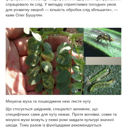
спрацювало як слід. У випадку сприятливих погодних умов
для розвитку хвороб — кількість обробок слід збільшити», —
каже Олег Бушулян.
Мінуюча муха та пошкоджене нею листя нуту
Що стосується шкідників, спеціаліст запевняє, що
специфічних саме для нуту немає. Проте вогнівки, совки та
мінуючі мухи можуть у певні роки завдати культурі значної
шкоди. Тому разом із фунгіцидами рекомендується