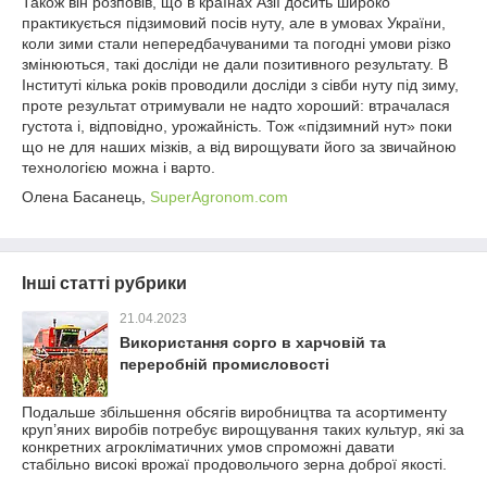
Також він розповів, що в країнах Азії досить широко
практикується підзимовий посів нуту, але в умовах України,
коли зими стали непередбачуваними та погодні умови різко
змінюються, такі досліди не дали позитивного результату. В
Інституті кілька років проводили досліди з сівби нуту під зиму,
проте результат отримували не надто хороший: втрачалася
густота і, відповідно, урожайність. Тож «підзимний нут» поки
що не для наших мізків, а від вирощувати його за звичайною
технологією можна і варто.
Олена Басанець,
SuperAgronom.com
Інші статті рубрики
21.04.2023
Використання сорго в харчовій та
переробній промисловості
Подальше збільшення обсягів виробництва та асортименту
круп’яних виробів потребує вирощування таких культур, які за
конкретних агрокліматичних умов спроможні давати
стабільно високі врожаї продовольчого зерна доброї якості.