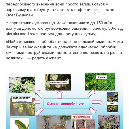
передпосівного внесення вони просто залишаються у
верхньому шарі ґрунту та часто малоефективні», — каже
Олег Бушулян.
У сприятливих умовах нут може накопичити до 150 кг/га
азоту за допомогою бульбочкових бактерій. Причому, 30% від
цієї кількості залишається для наступних культур.
«Найважливіше — обробляти насіння селекційними штамами
бактерій за інокуляції та не допускати одночасної обробки
хімічними протруйниками, які негативно впливають на ріст та
розвиток», — радить експерт.