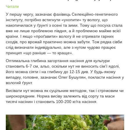
Читати
У першу чергу, зазначає фахівець Селекційно-генетичного
інституту, потрібно встигнути «ухопити» ту вологу, що
накопичилася у ґрунті з осені та зими. Тому що посуха стала
вже не лише проблемою півдня, а й проблемою майже всієї
країни. І якщо «проґавити» вологу й не отримати гарних
сходів, про врожай практично можна забути. Тож рядка сівби
слід визначати індивідуально, але з нутом чудово працює
принцип «що раніше — то краще».
Оптимальна глибина загортання насіння для культури
становить 6-7 см, альо, оскільки нут не виносить сім'ї ядолі,
його можна сіяти і на глибину до 12-15 див. У будь-якому
випадку, головне, зазначає Олег Бушулян, покласти насіння у
вологий ґрунт.
Висівати нут можна як суцільним методом, так і стрічковим чи
широкорядним. Норма висіву залежить від сорту та маси
тисячі насінин і становить 100-200 кг/га насіння.