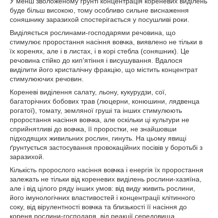
У менш зволоженому грунті концентрація кореневих виділень
буде більш високою, тому особливо сильне виснаження
соняшнику заразихой спостерігається у посушливі роки.
Виділяється рослинами-господарями речовина, що
стимулює проростання насіння вовчка, виявлено не тільки в
їх коренях, але і в листах, і в корі стебла (соняшник). Це
речовина стійко до кип'ятіння і висушування. Вдалося
виділити його кристалічну фракцію, що містить концентрат
стимулюючих речовин.
Кореневі виділення салату, льону, кукурудзи, сої,
багаторічних бобових трав (люцерни, конюшини, лядвенца
рогатої), томату, земляної груші та інших стимулюють
проростання насіння вовчка, але оскільки ці культури не
сприйнятливі до вовчка, її проростки, не знайшовши
підходящих живильних рослин, гинуть. На цьому явищі
ґрунтується застосування провокаційних посівів у боротьбі з
заразихой.
Кількість пророслого насіння вовчка і енергія їх проростання
залежать не тільки від кореневих виділень рослини-хазяїна,
але і від цілого ряду інших умов: від виду живить рослини,
його імунологічних властивостей і концентрації клітинного
соку, від вірулентності вовчка та близькості її насіння до
кореня рослини-господаря, від реакції середовища,