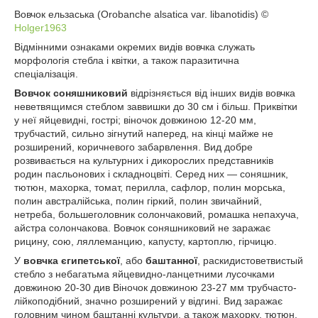
Вовчок ельзаська (Orobanche alsatica var. libanotidis) ©
Holger1963
Відмінними ознаками окремих видів вовчка служать
морфологія стебла і квітки, а також паразитична
спеціалізація.
Вовчок соняшниковий
відрізняється від інших видів вовчка
неветвящимся стеблом заввишки до 30 см і більш. Приквітки
у неї яйцевидні, гострі; віночок довжиною 12-20 мм,
трубчастий, сильно зігнутий наперед, на кінці майже не
розширений, коричневого забарвлення. Вид добре
розвивається на культурних і дикорослих представників
родин пасльонових і складноцвіті. Серед них — соняшник,
тютюн, махорка, томат, перилла, сафлор, полин морська,
полин австралійська, полин гіркий, полин звичайний,
нетреба, большеголовник солончаковий, ромашка непахуча,
айстра солончакова. Вовчок соняшниковий не заражає
рицину, сою, ляллеманцию, капусту, картоплю, гірчицю.
У
вовчка єгипетської
, або
баштанної
, раскидистоветвистый
стебло з небагатьма яйцевидно-ланцетними лусочками
довжиною 20-30 див Віночок довжиною 23-27 мм трубчасто-
лійкоподібний, значно розширений у відгині. Вид заражає
головним чином баштанні культури, а також махорку, тютюн,