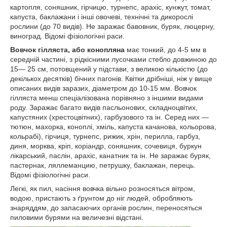
картопля, соняшник, гірчицю, турнепс, арахіс, кунжут, томат,
капуста, баклажани і інші овочеві, технічні та дикорослі
рослини (до 70 видів). Не заражає бавовник, буряк, люцерну,
виноград. Відомі фізіологічні раси.
Вовчок гілляста, або конопляна
має тонкий, до 4-5 мм в
середній частині, з рідкісними лусочками стебло довжиною до
15— 25 см, потовщений у підстави, з великою кількістю (до
декількох десятків) бічних пагонів. Квітки дрібніші, ніж у вище
описаних видів заразих, діаметром до 10-15 мм. Вовчок
гілляста менш спеціалізована порівняно з іншими видами
роду. Заражає багато видів пасльонових, складноцвітих,
капустяних (хрестоцвітних), гарбузового та ін. Серед них —
тютюн, махорка, коноплі, хміль, капуста качанова, кольорова,
кольрабі), гірчиця, турнепс, рижик, хрін, перилла, гарбуз,
диня, морква, кріп, коріандр, соняшник, сочевиця, буркун
лікарський, паслін, арахіс, канатник та ін. Не заражає буряк,
пастернак, ляллеманцию, петрушку, баклажан, перець.
Відомі фізіологічні раси.
Легкі, як пил, насіння вовчка вільно розносяться вітром,
водою, пристають з ґрунтом до ніг людей, обробляють
знаряддям, до запасаючих органів рослин, переносяться
пиловими бурями на величезні відстані.