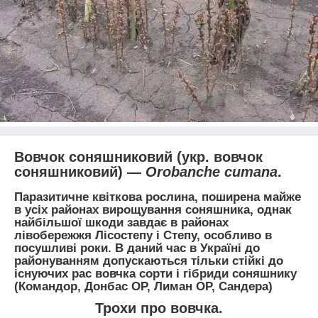
Вовчок соняшниковий
(укр. вовчок
соняшниковий)
—
Orobanche cumana
.
Паразитичне квіткова рослина, поширена майже
в усіх районах вирощування соняшника, однак
найбільшої шкоди завдає в районах
лівобережжя Лісостепу і Степу, особливо в
посушливі роки. В даний час в Україні до
районуванням допускаються тільки стійкі до
існуючих рас вовчка сорти і гібриди соняшнику
(
Командор, Донбас ОР, Лиман ОР, Сандера
)
Трохи про вовчка.