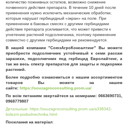
количество пожнивных остатков, возможно снижение
почвенного действия препарата. В течение 10 дней после
применения нужно исключить механические обработки,
которые нарушат гербицидный «экран» на поле. При
применении в баковых смесях с другими гербицидами
действие препарата усиливается, что может привести к
угнетению растений подсолнечника, поэтому применение
совместно с другими гербицидами не рекомендуется.
В нашей компании "СоюзАгроКонсалтинг" Вы можете
приобрести подсолнечник устойчивый к семи рассам
заразихи, подсолнечник под гербицид Евролайтинг, а
так же весь спектр препаратов для защиты и подкормки
растений.
Более подробно ознакомиться с нашим ассортиментом
товаров Вы можете на нашем
сайте:
https://souzagroconsulting.prom.ua/
По всім питанням звертайтеся за номерами: 0663690731,
0968779807
Детальніше: https://souzagroconsulting.prom.ua/a338342-
bolezni-podsolnechnika.html
Посилання на матеріал
: