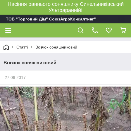
Насіння раннього соняшнику Синельниківський
Ультраранній!
ТОВ "Торговий Дім" СоюзАгроКонсалтинг"
Статті
Вовчок соняшниковий
Вовчок соняшниковий
27.06.2017