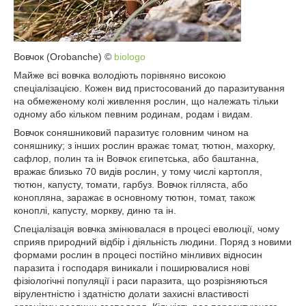
Вовчок (Orobanche) ©
biologo
Майже всі вовчка володіють порівняно високою
спеціалізацією. Кожен вид пристосований до паразитування
на обмеженому колі живлення рослин, що належать тільки
одному або кільком певним родинам, родам і видам.
Вовчок соняшниковий паразитує головним чином на
соняшнику; з інших рослин вражає томат, тютюн, махорку,
сафлор, полин та ін Вовчок єгипетська, або баштанна,
вражає близько 70 видів рослин, у тому числі картопля,
тютюн, капусту, томати, гарбуз. Вовчок гілляста, або
конопляна, заражає в основному тютюн, томат, також
коноплі, капусту, моркву, диню та ін.
Спеціалізація вовчка змінювалася в процесі еволюції, чому
сприяв природний відбір і діяльність людини. Поряд з новими
формами рослин в процесі постійно мінливих відносин
паразита і господаря виникали і поширювалися нові
фізіологічні популяції і раси паразита, що розрізняються
вірулентністю і здатністю долати захисні властивості