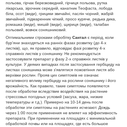
польова, гірчак березковидний, гірчиця польова, рутка
лікарська, зірочник середній, канатник Теофаста, лобода
біла, осот (види), грицики звичайні, паслін чорний, жабрій
звичайний, підмаренник чіпкий, просо куряче, редька дика,
ромашка (види), мишій (види), щириця (види), талабан
польовий, вовчок соняшниковий.
Оптимальними строками обробітку
Сантал
є період, коли
бур'яни знаходяться на ранніх фазах розвитку (до 4-х
листків), що, як правило, відповідає фазі розвитку 4-х
справжніх листків у соняшнику. Не рекомендується
застосовувати препарат у фазу 2-х справжніх листків у
культури. У деяких випадках після застосування гербіциду на
листках соняшника може з'являтися пожовтіння листя або
верхівки рослин. Прояв цих симптомів не означає
негативного впливу гербіциду на рослини соняшнику і його
врожайність. Как правило, такие симптомы появляются
после обработки вследствие воздействия на растение
стрессовых погодных условий (засуха, жара, низкие
температуры и т.д.). Примерно на 10-14 день после
обработки эти симптомы на растениях исчезают. Дождь
через 1:00 после применения не влияет на эффективность
препарата. При применении на площадях с минимальной
обработкой почвы или на площадях, где есть большое