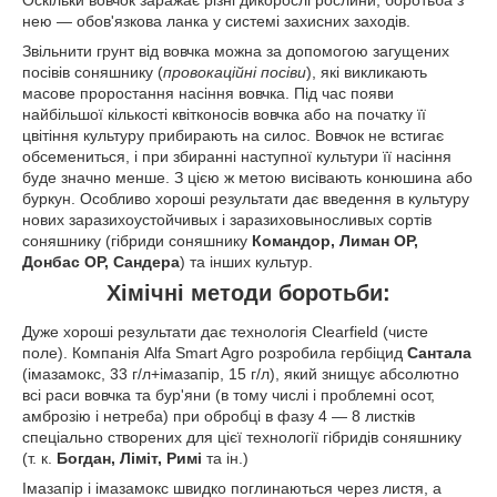
нею — обов'язкова ланка у системі захисних заходів.
Звільнити грунт від вовчка можна за допомогою загущених
посівів соняшнику (
провокаційні посіви
), які викликають
масове проростання насіння вовчка. Під час появи
найбільшої кількості квітконосів вовчка або на початку її
цвітіння культуру прибирають на силос. Вовчок не встигає
обсемениться, і при збиранні наступної культури її насіння
буде значно менше. З цією ж метою висівають конюшина або
буркун. Особливо хороші результати дає введення в культуру
нових заразихоустойчивых і заразиховыносливых сортів
соняшнику (гібриди соняшнику
Командор, Лиман ОР,
Донбас ОР, Сандера
) та інших культур.
Хімічні методи боротьби:
Дуже хороші результати дає технологія Clearfield (чисте
поле). Компанія Alfa Smart Agro розробила гербіцид
Сантала
(імазамокс, 33 г/л+імазапір, 15 г/л), який знищує абсолютно
всі раси вовчка та бур'яни (в тому числі і проблемні осот,
амброзію і нетреба) при обробці в фазу 4 ― 8 листків
спеціально створених для цієї технології гібридів соняшнику
(т. к.
Богдан, Ліміт, Римі
та ін.)
Імазапір і імазамокс швидко поглинаються через листя, а