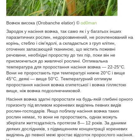
Вовчок висока (Orobanche elatior) ©
od0man
Зародок у насіння вовчка, так само як і у багатьох інших
паразитичних рослин, недорозвинений, не розчленований на
корінь, стебло і сім'ядолі, а складається з груп клітин,
оточених запасающей тканиною, що містить поживні
речовини, необхідні проростку до тих пір, поки він не
присмокчеться до живлячої рослині. Оптимальна
температура для проростання насіння вовчка — 22-25°С.
Вони не проростають при температурі нижче 20°С і вище
45°С, деякі — вище 50°С. Температурний оптимум
проростання насіння вовчка єгипетської і вовчка гіллястою
вище, ніж вовчка подсолнечниковой.
Насіння вовчка здатні проростати на будь-якій глибині орного
горизонту під впливом кореневих виділень певних видів
рослин-господарів. Якщо поблизу насіння вовчка таких
рослин немає, то вони не проростають, однак можуть
зберігати життєздатність протягом 8— 12 років. За даними
деяких дослідників, з підвищенням концентрації кореневих
виділень до певної межі зростає відсоток пророслого насіння.