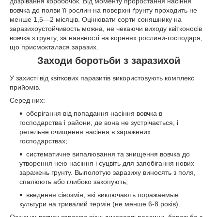
дозрівання коробочок. Від моменту проростання насіння
вовчка до появи її рослин на поверхні ґрунту проходить не
менше 1,5—2 місяців. Оцінювати сорти соняшнику на
заразихоустойчивость можна, не чекаючи виходу квітконосів
вовчка з грунту, за наявності на коренях рослини-господаря,
що присмокталася заразих.
Заходи боротьби з заразихой
У захисті від квіткових паразитів використовують комплекс
прийомів.
Серед них:
оберігання від попадання насіння вовчка в
господарства і райони, де вона не зустрічається, і
ретельне очищення насіння в заражених
господарствах;
систематичне випалювання та знищення вовчка до
утворення нею насіння і суцвіть для запобігання нових
заражень грунту. Выполотую заразиху виносять з поля,
спалюють або глибоко закопують;
введення сівозмін, які виключають поражаемые
культури на тривалий термін (не менше 6-8 років).
Оскільки вовчок заражає різні дикорослі рослини, боротьба з