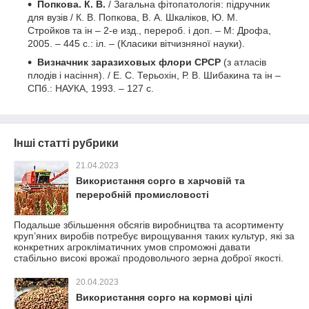
Попкова. К. В.
/ Загальна фітопатологія: підручник
для вузів / К. В. Попкова, В. А. Шкаліков, Ю. М.
Стройков та ін – 2-е изд., перероб. і доп. – М: Дрофа,
2005. – 445 с.: іл. – (Класики вітчизняної науки).
Визначник заразиховых флори СРСР
(з атласів
плодів і насіння). / Е. С. Терьохін, Р. В. Шибакина та ін –
СПб.: НАУКА, 1993. – 127 с.
Інші статті рубрики
21.04.2023
Використання сорго в харчовій та
переробній промисловості
Подальше збільшення обсягів виробництва та асортименту
круп’яних виробів потребує вирощування таких культур, які за
конкретних агрокліматичних умов спроможні давати
стабільно високі врожаї продовольчого зерна доброї якості.
20.04.2023
Використання сорго на кормові цілі