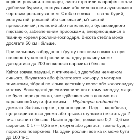
коріння рослини-господаря, листя втратили хлорофіл і стали
дрібними бурими, жовтуватими або лиловатыми лусочками з
черговим розташуванням. Стебло вовчка — світло-бурий,
жовтуватий, рожевий або синюватий, м'ясистий,
прямостоячий, гіллястий або негіллясте, з булавовидного
підставою, забезпеченим присосками, внедряющимися в
тканину кореня рослини-господаря. Висота стебла може
досягати 50 см і більше.
При сильному забрудненні ґрунту насінням вовчка та при
наявності ураженої рослини на одну рослину може
доводитися до 200 квітконосів паразита і більше.
Квітки вовчка пазушні, п'ятичленні, з двогубим немчиком
синього, білуватого або фіолетового кольору, з чотирма
тичинками, зібрані по кілька десятків у колос або колосовидну
мітелку. Вони здатні до самозапилення в тому випадку, якщо
не було перехресного, яке здійснюється з допомогою
заразиховой мухи-фитомизы —
Phytomysa
orobanchia
і
джмелів. Зав'язь верхня, одногнездная. Плід — коробочка,
що розкривається двома або трьома стулками і містить до 2
тис. насінин і більше. Насіння дрібні, довжиною 0,2—0,6 мм,
шириною 0,17— 0,25 мм, округлі або довгасті, темно-бурі, з
пористою поверхнею. На одній рослині вовчка їх може бути
до 100 тис.