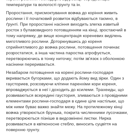
температури та вологості грунту та ін.
Проростання, присмоктування вовчка до коріння живить
рослини і її початковий розвиток відбуваються таємно, в
ґрунті. При проростанні насіння виходить злегка извитый
росток з булавовидного потовщенням на кінці, зростаючий в
тому напрямку, де вище концентрація кореневих виділень
миготливого рослини. Доторкнувшись до кореня
сприйнятливого до вовчка рослини, потовщення починає
розростатися, а інша частина паростка атрофується,
перетворюючись в тонку ниточку; потім зв'язок з оболонкою
насінини переривається.
Незабаром потовщення на корені рослини-господаря
вкривається бугорками, що додають йому вид зірки. Один з
гаусториев, розсовуючи клітини паренхіми кори кореня,
впроваджується в неї і доходить до ксилеми. Трахеиды, що
розвиваються всередині гаустория, зливаються з провідними
елементами рослини-господаря в єдине ціле настільки, що
між ними буває важко знайти межу. На протилежному кінці
вовчка утворюється брунька, покрита численними лусочками,
перетворюються пізніше в видозмінені листки. Нирка
розвивається в квітконосне стебло, виносить суцвіття на
поверхню грунту.