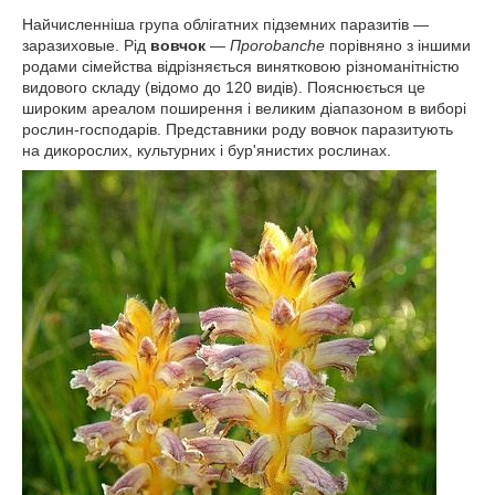
Найчисленніша група облігатних підземних паразитів —
заразиховые. Рід
вовчок
—
Про
robanche
порівняно з іншими
родами сімейства відрізняється винятковою різноманітністю
видового складу (відомо до 120 видів). Пояснюється це
широким ареалом поширення і великим діапазоном в виборі
рослин-господарів. Представники роду вовчок паразитують
на дикорослих, культурних і бур'янистих рослинах.