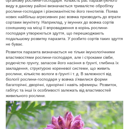
організму рослини-господаря. Кількість рас паразитуючого
виду в даному районі визначається тривалістю обробітку
рослини-господаря і різноманітністю його генотипів. Поява
нових найбільш агресивних рас вовчка призводить до втрати
сортами імунітету. Наприклад, у імунних до вовчка сортів
соняшнику на місці її впровадження в корінь рослини-
господаря утворюються здуття, що перешкоджають
подальшому розвитку паразита. У розбито сортів таких здуття
не буває.
Розвиток паразита визначається не тільки імунологічними
властивостями рослини-господаря, але і строками сівби,
родючістю грунту, запасом його насіння в ґрунті, глибина їх
закладення, структурою кореневої системи, що живить
рослини, кількістю вологи в ґрунті і т. д. В залежності від
біології рослини-господаря у вовчка з'явилися форми
багаторічні, дворічні, однорічні і навіть эфемеры. Розвиток,
габітус та інші їх особливості залежать від властивостей
живильного рослини.