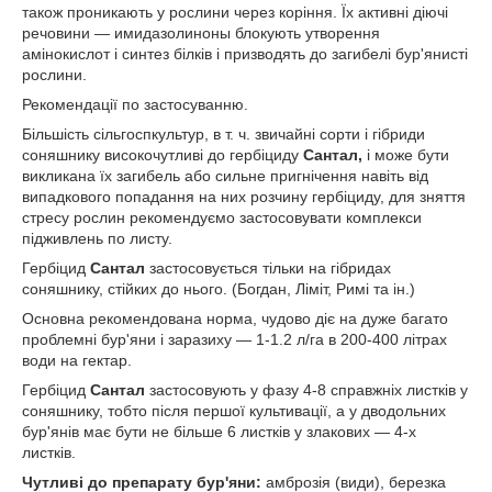
також проникають у рослини через коріння. Їх активні діючі
речовини ― имидазолиноны блокують утворення
амінокислот і синтез білків і призводять до загибелі бур'янисті
рослини.
Рекомендації по застосуванню.
Більшість сільгоспкультур, в т. ч. звичайні сорти і гібриди
соняшнику високочутливі до гербіциду
Сантал,
і може бути
викликана їх загибель або сильне пригнічення навіть від
випадкового попадання на них розчину гербіциду, для зняття
стресу рослин рекомендуємо застосовувати комплекси
підживлень по листу.
Гербіцид
Сантал
застосовується тільки на гібридах
соняшнику, стійких до нього. (Богдан, Ліміт, Римі та ін.)
Основна рекомендована норма, чудово діє на дуже багато
проблемні бур'яни і заразиху ― 1-1.2 л/га в 200-400 літрах
води на гектар.
Гербіцид
Сантал
застосовують у фазу 4-8 справжніх листків у
соняшнику, тобто після першої культивації, а у дводольних
бур'янів має бути не більше 6 листків у злакових ― 4-х
листків.
Чутливі до препарату бур'яни:
амброзія (види), березка