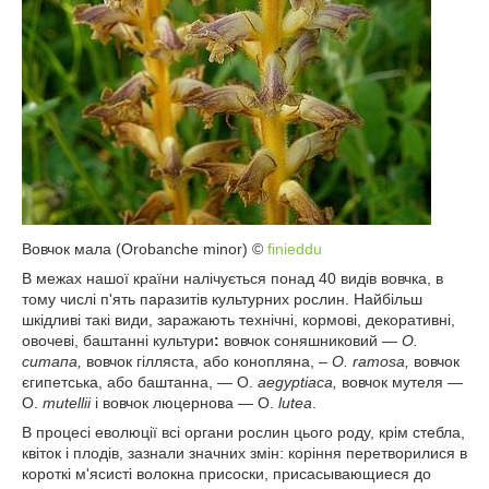
Вовчок мала (Orobanche minor) ©
finieddu
В межах нашої країни налічується понад 40 видів вовчка, в
тому числі п'ять паразитів культурних рослин. Найбільш
шкідливі такі види, заражають технічні, кормові, декоративні,
овочеві, баштанні культури
:
вовчок соняшниковий —
О.
ситапа,
вовчок гілляста, або конопляна, –
О.
ramosa
,
вовчок
єгипетська, або баштанна, — О.
aegyptiaca
,
вовчок мутеля —
О.
mutellii
і вовчок люцернова — О.
lutea
.
В процесі еволюції всі органи рослин цього роду, крім стебла,
квіток і плодів, зазнали значних змін: коріння перетворилися в
короткі м'ясисті волокна присоски, присасывающиеся до