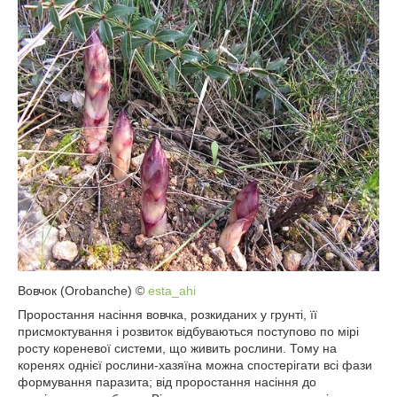
Вовчок (Orobanche) ©
esta_ahi
Проростання насіння вовчка, розкиданих у грунті, її
присмоктування і розвиток відбуваються поступово по мірі
росту кореневої системи, що живить рослини. Тому на
коренях однієї рослини-хазяїна можна спостерігати всі фази
формування паразита; від проростання насіння до