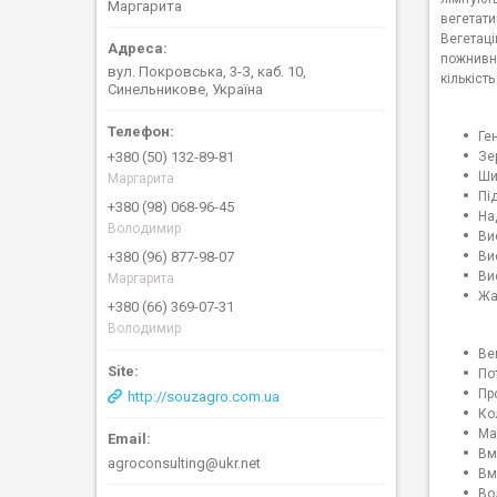
Маргарита
вегетати
Вегетаці
пожнивни
вул. Покровська, 3-З, каб. 10,
кількіст
Синельникове, Україна
Ге
Зе
+380 (50) 132-89-81
Ши
Маргарита
Пі
+380 (98) 068-96-45
На
Володимир
Ви
Ви
+380 (96) 877-98-07
Ви
Маргарита
Жа
+380 (66) 369-07-31
Володимир
Ве
По
Пр
http://souzagro.com.ua
Ко
Ма
Вмі
agroconsulting@ukr.net
Вм
Во