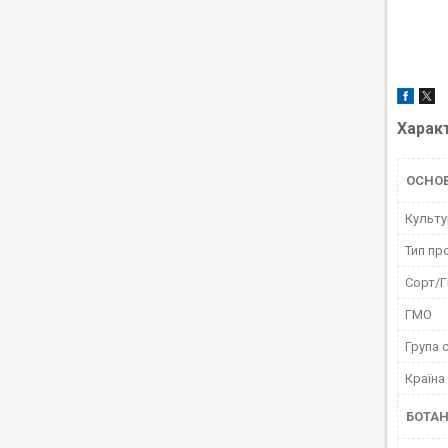
Харак
ОСНО
Культу
Тип пр
Сорт/Г
ГМО
Група 
Країна
БОТАН