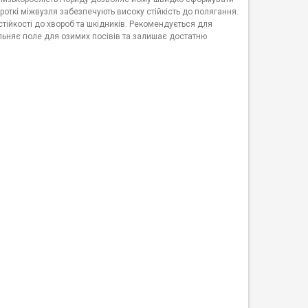
роткі міжвузля забезпечують високу стійкість до полягання.
тійкості до хвороб та шкідників. Рекомендується для
ільняє поле для озимих посівів та залишає достатню