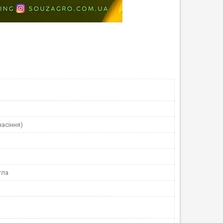
насіння)
гла