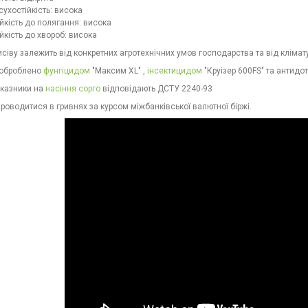
сухостійкість: висока
ійкість до полягання: висока
ійкість до хвороб: висока
сіву залежить від конкретних агротехнічних умов господарства та від клімату
 оброблено
фунгіцидом
"Максим XL" ,
інсектицидом
"Круізер 600FS" та антидото
оказники на
насіння сорго
відповідають ДСТУ 2240-93
роводитися в гривнях за курсом міжбанківської валютної біржі.