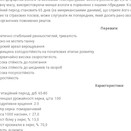
вну масу, використовуючи менше вологи в порівнянні з іншими гібридами. Ко
йний період становить 65 днів (за американськими даними), що сприяє його с
х та страхових посівів, може слугувати як попередник, який досить рано зв
ь органічних пожнивних решток.
Переваги:
нетично стабільний ранньостиглий, тривалість
рно не містить таніну
рокий ареал вирощування
двищена холодостійкість на початкових етапах розвитку
дзвичайно висока скоростиглість
сока стійкість до полягання
сока стійкість до шкідників та хвороб
сока посухостійкість
ростійкість
Характеристики:
гетаційний період, діб: 65-80
тенціал урожайності зерна, ц/га: 100
одуктивне кущення: 2-3
лір зерна: помаранчевий
са 1000 насінин, г: 27,0
ст білку у зерні, %: 13,0
іст крохмалю в зерні, %: 70,0
лоть: відкрита