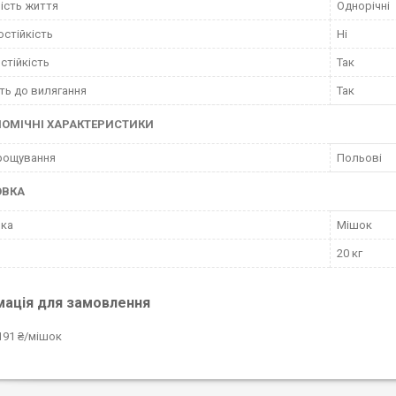
ість життя
Однорічні
стійкість
Ні
стійкість
Так
сть до вилягання
Так
ОМІЧНІ ХАРАКТЕРИСТИКИ
рощування
Польові
ОВКА
вка
Мішок
20 кг
мація для замовлення
191 ₴/мішок