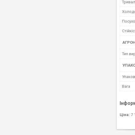
Тривал
Холодо
Посухо
Стійкі
АГРОН
Тип ви
УПАК
Упако
Вага
Інфор
Ціна:
7 