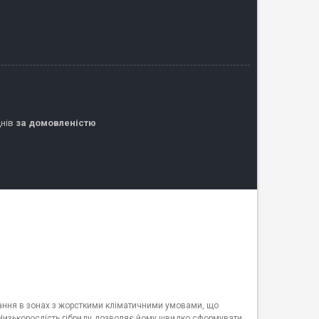
днів
за домовленістю
вання в зонах з жорсткими кліматичними умовами, що
 Низькорослість гібриду дозволяє йому швидко сформувати