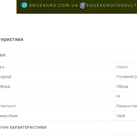
теристики
ВНІ
ра
Сорго
одукції
Посівний (
ібрид
гібрид
Ні
стиглості
Ранньости
 виробник
США
ІЧНІ ХАРАКТЕРИСТИКИ