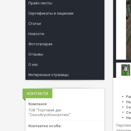
Прайс-листы
Сертификаты и лицензии
Статьи
Новости
Фотогалерея
Отзывы
О нас
Интересные страницы
КОНТАКТИ
Ра
На
Се
ТОВ "Торговий дім
Се
"СоюзАгроКонсалтинг"
На
Перспект
лімітуют