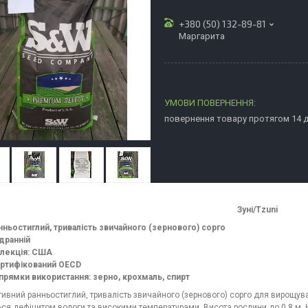
+380 (50) 132-89-81
Маргарита
повернення товару протягом 14 
Зуні/Tzuni
нньостиглий, тривалість звичайного (зернового) сорго
дранній
лекція: США
ртифікований OECD
прямки використання: зерно, крохмаль, спирт
ивний ранньостиглий, тривалість звичайного (зернового) сорго для вирощу
ься дефіцитом вологи та високими температурами. Висота рослини до 0,8 м.