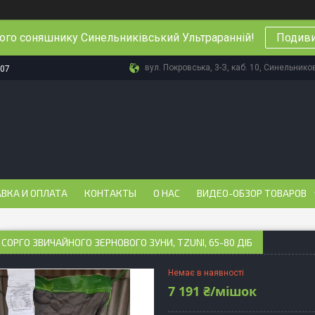
ього соняшнику Синельниківський Ультраранній!
Подиви
вул. Покровська, 3-З, каб. 10, Синельнико
-07
ВКА И ОПЛАТА
КОНТАКТЫ
О НАС
ВИДЕО-ОБЗОР ТОВАРОВ
 СОРГО ЗВИЧАЙНОГО ЗЕРНОВОГО ЗУНИ, TZUNI, 65-80 ДІБ
Немає в наявності
7 191 ₴/мішок