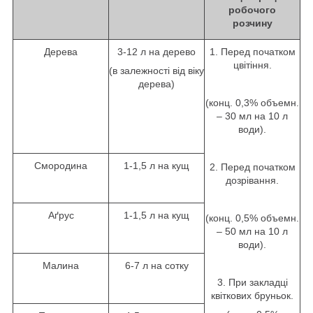
робочого
розчину
Дерева
3-12 л на дерево
1. Перед початком
цвітіння.
(в залежності від віку
дерева)
(конц. 0,3% объемн.
– 30 мл на 10 л
води).
Смородина
1-1,5 л на кущ
2. Перед початком
дозрівання.
Аґрус
1-1,5 л на кущ
(конц. 0,5% объемн.
– 50 мл на 10 л
води).
Малина
6-7 л на сотку
3. При закладці
квіткових бруньок.