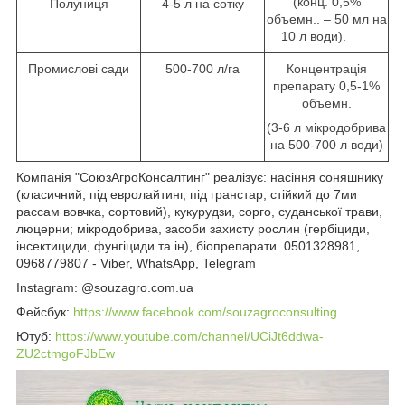
(конц. 0,5%
Полуниця
4-5 л на сотку
объемн.. – 50 мл на
10 л води).
Промислові сади
500-700 л/га
Концентрація
препарату 0,5-1%
объемн.
(3-6 л мікродобрива
на 500-700 л води)
Компанія "СоюзАгроКонсалтинг" реалізує: насіння соняшнику
(класичний, під евролайтинг, під гранстар, стійкий до 7ми
рассам вовчка, сортовий), кукурудзи, сорго, суданської трави,
люцерни; мікродобрива, засоби захисту рослин (гербіциди,
інсектициди, фунгіциди та ін), біопрепарати. 0501328981,
0968779807 - Viber, WhatsApp, Telegram
Instagram: @souzagro.com.ua
Фейсбук:
https://www.facebook.com/souzagroconsulting
Ютуб:
https://www.youtube.com/channel/UCiJt6ddwa-
ZU2ctmgoFJbEw