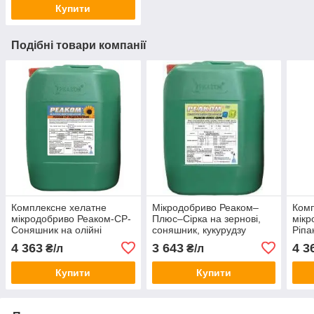
Купити
Подібні товари компанії
Комплексне хелатне
Мікродобриво Реаком–
Комп
мікродобриво Реаком-СР-
Плюс–Сірка на зернові,
мікр
Соняшник на олійні
соняшник, кукурудзу
Ріпа
культури
4 363
3 643
4 3
₴/л
₴/л
Купити
Купити