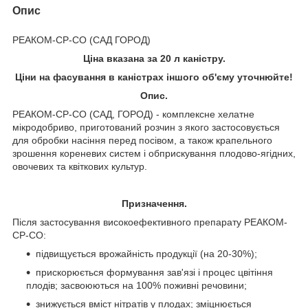
Опис
РЕАКОМ-СР-СО (САД ГОРОД)
Ціна вказана за 20 л каністру.
Ціни на фасування в каністрах іншого об'єму уточнюйте!
Опис.
РЕАКОМ-СР-СО (САД, ГОРОД) - комплексне хелатне
мікродобриво, приготований розчин з якого застосовується
для обробки насіння перед посівом, а також крапельного
зрошення кореневих систем і обприскування плодово-ягідних,
овочевих та квіткових культур.
Призначення.
Після застосування високоефективного препарату РЕАКОМ-
СР-СО:
підвищується врожайність продукції (на 20-30%);
прискорюється формування зав'язі і процес цвітіння
плодів; засвоюються на 100% поживні речовини;
знижується вміст нітратів у плодах; зміцнюється