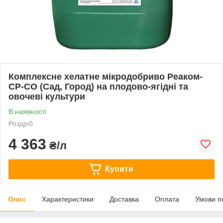
Комплексне хелатне мікродобриво Реаком-
СР-СО (Сад, Город) на плодово-ягідні та
овочеві культури
В наявності
Роздріб
4 363
₴/л
Купити
Опис
Характеристики
Доставка
Оплата
Умови п