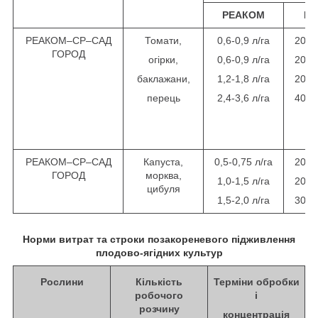
РЕАКОМ
Ра
РЕАКОМ–СР–САД
Томати,
0,6-0,9 л/га
200-
ГОРОД
огірки,
0,6-0,9 л/га
200-
баклажани,
1,2-1,8 л/га
200-
перець
2,4-3,6 л/га
400-
РЕАКОМ–СР–САД
Капуста,
0,5-0,75 л/га
200-
ГОРОД
морква,
1,0-1,5 л/га
200-
цибуля
1,5-2,0 л/га
300-
Норми витрат та строки позакореневого підживлення
плодово-ягідних культур
Рослини
Кількість
Терміни обробки
робочого
і
розчину
концентрація