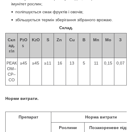
імунітет рослин;
поліпшується смак фруктів і овочів;
збільшується термін зберігання зібраного врожаю.
Склад.
Скл
P
O
K
O
S
Zn
Cu
В
Mn
Мо
З
2
2
ад,
5
г/л
РЕАК
≥45
≥45
≥11
16
13
5
11
0,15
0,07
ОМ–
СР–
СО
Норми витрати.
Препарат
Норма витрати
Рослини
Позакореневе піджи