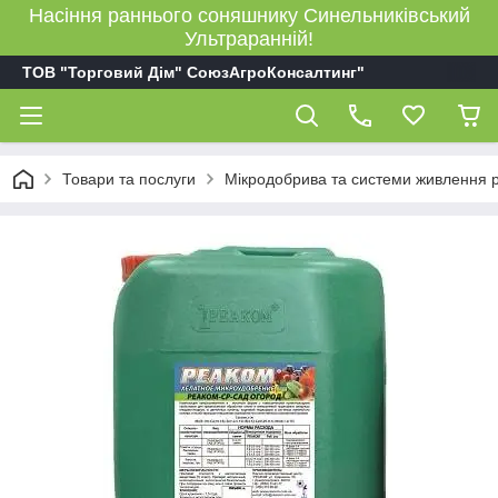
Насіння раннього соняшнику Синельниківський
Ультраранній!
ТОВ "Торговий Дім" СоюзАгроКонсалтинг"
Товари та послуги
Мікродобрива та системи живлення 