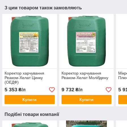
З цим товаром також замовляють
Коректор харчування
Коректор харчування
Мікр
Реаком-Хелат Цинку
Реаком-Хелат Молібдену
Плюс
(ОЕДФ)
5 353
9 732
5 9
₴/л
₴/л
Купити
Купити
Подібні товари компанії