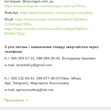
Інстаграм: @souzagro.com.ua,
https://www.instagram.com/souzagro.com.ua/?hl=ru
Фейсбук:
https://www.facebook.com/souzagroconsulting
Ютуб:
https://www.youtube.com/channel/UCiJt6ddwa-
ZU2ctmgoFJbEw
,
https://www.youtube.com/channel/UCa48gwOWpEV1-
Mi2h6L7Qeg
З усіх питань і замовлення товару звертайтеся через
телефони:
К.т: 066-369-07-31, 098-068-96-45, Володимир Іванович
e-mail: sereda81y@gmail.com
К.т: 050-132-89-81, 096-877-98-07(Viber, Whats
App, Telegram), Маргарита Анатольївна
e-mail: agroconsulting@ukr.net
Приховати