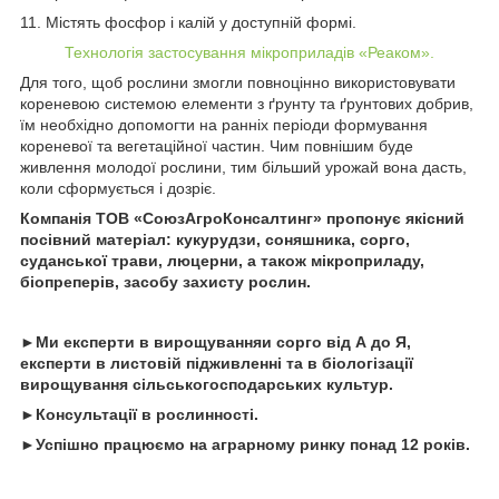
11. Містять фосфор і калій у доступній формі.
Технологія застосування мікроприладів «Реаком».
Для того, щоб рослини змогли повноцінно використовувати
кореневою системою елементи з ґрунту та ґрунтових добрив,
їм необхідно допомогти на ранніх періоди формування
кореневої та вегетаційної частин. Чим повнішим буде
живлення молодої рослини, тим більший урожай вона дасть,
коли сформується і дозріє.
Компанія ТОВ «СоюзАгроКонсалтинг» пропонує якісний
посівний матеріал: кукурудзи, соняшника, сорго,
суданської трави, люцерни, а також мікроприладу,
біопреперів, засобу захисту рослин.
►Ми експерти
в
вирощування
и
сорго від А до Я
,
експерти в листовій підживленні та в біологізації
вирощування сільськогосподарських культур.
►Консультації в рослинності.
►Успішно працюємо на аграрному ринку понад 12 років.