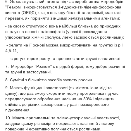
6. Як хелатувальний агента під час виробництва мікродобрів
"Реаком" використовується 1-гідроксиєтилідендифосфонова
кислота (ОЕДФ), яка, з погляду біології та агрохімії, має такі
переваги, як порівняти з іншими хелатувальними агентами:
- за своєю структурою вона найбільш близька до природних
сполук на основі поліфосфатів (у разі її розкладання
утворюються хімічні сполуки, легко засвоюються рослинами);
- хелати на її основі можна використовувати на ґрунтах із pH
4,5-11;
— є регулятором росту та проявляє антивірусні властивості.
7. Мікродобри "Реаком" є в рідкій формі, тому добре розчинні
та зручні в застосуванні.
8. Сумісні з більшістю засобів захисту рослин.
9. Мають фунгіцидні властивості (як містять іони міді та
цинку), що дає змогу скоротити норму протравника під час
передпосувного оброблення насіння на 30% і підвищити
стійкість до різних захворювань у разі позакореневого
підживлення.
10. Мають прилипальні та плівко-утворювальні властивості,
завдяки цьому рівномірно покривають насіння й листову
поверхню й ефективно поглинаються рослинами.