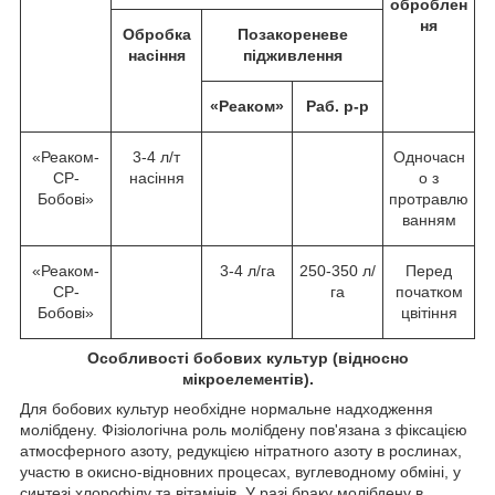
оброблен
ня
Обробка
Позакореневе
насіння
підживлення
«
Р
еаком»
Раб. р-р
«Реаком-
3-4 л/т
Одночасн
СР-
насіння
о з
Бобові»
протравлю
ванням
«Реаком-
3-4 л/га
250-350 л/
Перед
СР-
га
початком
Бобові»
цвітіння
Особливості бобових культур (відносно
мікроелементів).
Для бобових культур необхідне нормальне надходження
молібдену. Фізіологічна роль молібдену пов'язана з фіксацією
атмосферного азоту, редукцією нітратного азоту в рослинах,
участю в окисно-відновних процесах, вуглеводному обміні, у
синтезі хлорофілу та вітамінів. У разі браку молібдену в