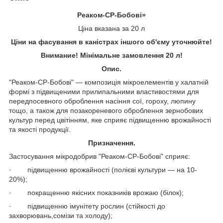
Реаком-СР-Бобові»
Ціна вказана за 20 л
Ціни на фасування в каністрах іншого об'єму уточнюйте!
Внимание! Мінімальне замовлення 20 л!
Опис.
"Реаком-СР-Бобові" — композиція мікроелементів у халатній
формі з підвищеними прилипальними властивостями для
передпосевного оброблення насіння сої, гороху, люпину
тощо, а також для позакореневого оброблення зернобових
культур перед цвітінням, яке сприяє підвищенню врожайності
та якості продукції.
Призначення.
Застосування мікродобрив "Реаком-СР-Бобові" сприяє:
· підвищенню врожайності (полієві культури — на 10-
20%);
· покращенню якісних показників врожаю (білок);
· підвищенню імунітету рослин (стійкості до
захворювань,сомізи та холоду);