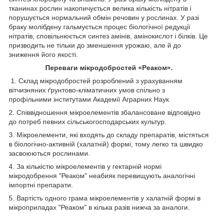
тканинах рослин накопичується велика кількість нітратів і
порушується нормальний обмін речовин у рослинах. У разі
браку молібдену гальмується процес біологічної редукції
нітратів, сповільнюється синтез амінів, амінокислот і білків. Це
призводить не тільки до зменшення урожаю, але й до
зниження його якості.
Переваги мікродобростей «Реаком».
1. Склад мікродобростей розроблений з урахуванням
вітчизняних ґрунтово-кліматичних умов спільно з
профільними інститутами Академії Аграрних Наук.
2. Співвідношення мікроелементів збалансоване відповідно
до потреб певних сільськогосподарських культур.
3. Мікроелементи, які входять до складу препаратів, містяться
в біологічно-активній (халатній) формі, тому легко та швидко
засвоюються рослинами.
4. За кількістю мікроелементів у гектарній нормі
мікродобрення "Реаком" неабияк перевищують аналогічні
імпортні препарати.
5. Вартість одного грама мікроелементів у халатній формі в
мікроприладах "Реаком" в кілька разів нижча за аналоги.