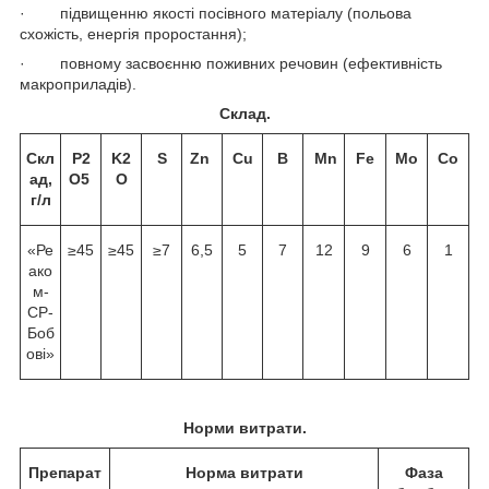
· підвищенню якості посівного матеріалу (польова
схожість, енергія проростання);
· повному засвоєнню поживних речовин (ефективність
макроприладів).
Склад.
Скл
P2
K2
S
Zn
Cu
В
Mn
Fe
Мо
Со
ад,
O5
O
г/л
«Ре
≥45
≥45
≥7
6,5
5
7
12
9
6
1
ако
м-
СР-
Боб
ові»
Норми витрати.
Препарат
Норма витрати
Фаза