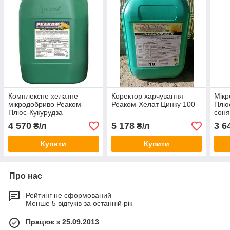
Комплексне хелатне
Коректор харчування
Мікр
мікродобриво Реаком-
Реаком-Хелат Цинку 100
Плюс
Плюс-Кукурудза
соня
4 570
5 178
3 6
₴/л
₴/л
Купити
Купити
Про нас
Рейтинг не сформований
Менше 5 відгуків за останній рік
Працює з 25.09.2013