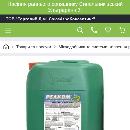
Насіння раннього соняшнику Синельниківський
Ультраранній!
ТОВ "Торговий Дім" СоюзАгроКонсалтинг"
Товари та послуги
Мікродобрива та системи живлення 