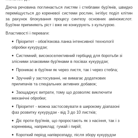
Діюча речовина поглинається листям і стеблами бур'янів, швидко
переміщується до кореневої системи рослин, інгібує поділ клітин
за рахунок блокування процесу синтезу основних амінокислот.
Бур'яни припиняють ріст і вже не конкурують з культурою.
Властивості і переваги:
Пріоритет - обов'язкова ланка інтенсивної технології
обробки кукурудзи;
Системний, високоселективний гербіцид для боротьби зі
злісними злаковими бур'янами в посівах кукурудзи;
Проникає в бур'яни як через листя, так і через стебла;
Зручний у застосуванні, не вимагає додаткових
прилипачів та спеціальних активних добавок;
Заощаджує витрати, тому що дозволяє виключити
механічні обробки;
Пріоритет - можна застосовувати в широкому діапазоні
фаз розвитку кукурудзи - від 3 до 10 листків;
Діє проти бур'янів, що проростають як з насіння, так і з
кореневищ, наприклад: гумай і пирій;
Короткий період напіврозпаду, після збору кукурудзи