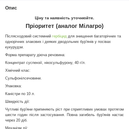
Опис
Ціну та наявність уточнюйте.
Пріоритет (аналог Мілагро)
Післясходовий системний
гербіцид
для знищення багаторічних та
однорічних злакових і деяких дводольних бур'янів у посівах
кукурудзи.
Форма препарату діюча речовина:
Концентрат суспензії, нікосульфурону, 40 г/л.
Хімічний клас:
Сульфонілсечовини.
Упаковка:
Каністри по 10 л.
Швидкість дії:
Чутливі бур'яни припиняють ріст при сприятливих умовах протягом
шести годин після застосування. Повна загибель бур'янів настає
через 20 діб.
Механізм дії: