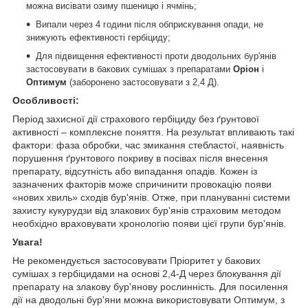
можна висівати озиму пшеницю і ячмінь;
Випали через 4 години після обприскування опади, не
знижують ефективності гербіциду;
Для підвищення ефективності проти дводольних бур'янів
застосовувати в бакових сумішах з препаратами
Оріон
і
Оптимум
(заборонено застосовувати з 2,4 Д).
Особливості:
Період захисної дії страхового гербіциду без ґрунтової
активності – комплексне поняття. На результат впливають такі
фактори: фаза обробки, час змикання стебластої, наявність
порушення ґрунтового покриву в посівах після внесення
препарату, відсутність або випадання опадів. Кожен із
зазначених факторів може спричинити провокацію появи
«нових хвиль» сходів бур'янів. Отже, при плануванні системи
захисту кукурудзи від злакових бур'янів страховим методом
необхідно враховувати хронологію появи цієї групи бур'янів.
Увага!
Не рекомендується застосовувати Пріоритет у бакових
сумішах з гербіцидами на основі 2,4-Д через блокування дії
препарату на злакову бур'янову рослинність. Для посилення
дії на дводольні бур'яни можна використовувати Оптимум, з