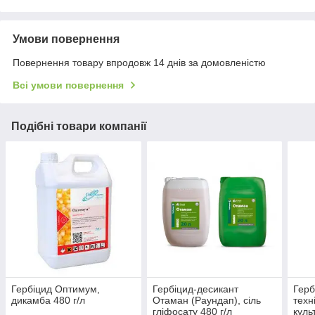
Умови повернення
Повернення товару впродовж 14 днів за домовленістю
Всі умови повернення
Подібні товари компанії
Гербіцид Оптимум,
Гербіцид-десикант
Герб
дикамба 480 г/л
Отаман (Раундап), сіль
техн
гліфосату 480 г/л
куль