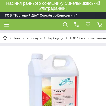
Насіння раннього соняшнику Синельниківський
Ультраранній!
ТОВ "Торговий Дім" СоюзАгроКонсалтинг"
Товари та послуги
Гербіциди
ТОВ "Хімагромаркетинг