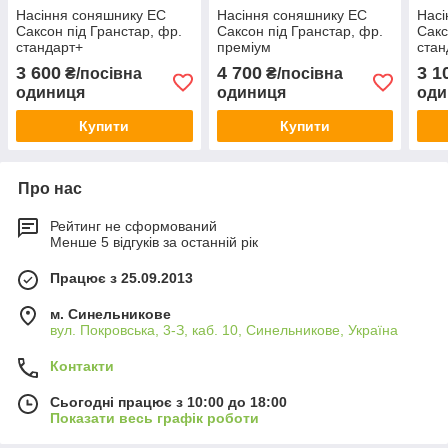
Насіння соняшнику ЕС
Насіння соняшнику ЕС
Насі
Саксон під Гранстар, фр.
Саксон під Гранстар, фр.
Сакс
стандарт+
преміум
стан
3 600
4 700
3 1
₴/посівна
₴/посівна
одиниця
одиниця
оди
Купити
Купити
Про нас
Рейтинг не сформований
Менше 5 відгуків за останній рік
Працює з 25.09.2013
м. Синельникове
вул. Покровська, 3-З, каб. 10, Синельникове, Україна
Контакти
Сьогодні працює з 10:00 до 18:00
Показати весь графік роботи