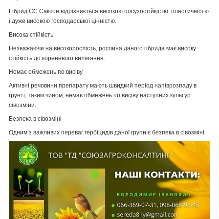
Гібрид ЄС Саксон відрізняється високою посухостійкістю, пластичністю
і дуже високою господарської цінністю.
Висока стійкість
Незважаючи на високорослість, рослина даного гібрида має високу
стійкість до кореневого вилягання.
Немає обмежень по висіву
Активні речовини препарату мають швидкий період напіврозпаду в
грунті, таким чином, немає обмежень по висіву наступних культур
сівозміни.
Безпека в сівозміні
Одним з важливих переваг гербіцидів даної групи є безпека в сівозміні.