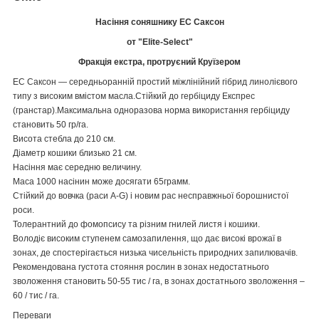
Насіння соняшнику ЕС Саксон
от "Elite-Select"
Фракція екстра, протруєний Круїзером
ЕС Саксон — середньоранній простий міжлінійний гібрид линолієвого
типу з високим вмістом масла.Стійкий до гербіциду Експрес
(гранстар).Максимальна одноразова норма використання гербіциду
становить 50 гр/га.
Висота стебла до 210 см.
Діаметр кошики близько 21 см.
Насіння має середню величину.
Маса 1000 насінин може досягати 65грамм.
Стійкий до вовчка (раси А-G) і новим рас несправжньої борошнистої
роси.
Толерантний до фомопсису та різним гнилей листя і кошики.
Володіє високим ступенем самозапилення, що дає високі врожаї в
зонах, де спостерігається низька чисельність природних запилювачів.
Рекомендована густота стояння рослин в зонах недостатнього
зволоження становить 50-55 тис / га, в зонах достатнього зволоження –
60 / тис / га.
Переваги