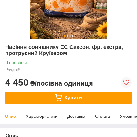
Насіння соняшнику ЕС Саксон, фр. екстра,
протруєний Круїзером
В наявності
Роздріб
4 450
₴/посівна одиниця
Купити
Опис
Характеристики
Доставка
Оплата
Умови п
Опис