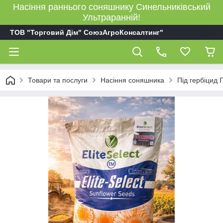
Насіння раннього соняшнику Синельниківський
Ультраранній!
ТОВ "Торговий Дім" СоюзАгроКонсалтинг"
Товари та послуги
Насіння соняшника
Під гербіцид 