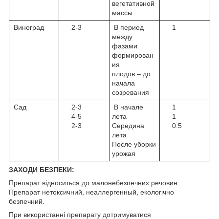
вегетативной
массы
Виноград
2-3
В период
1
между
фазами
формирован
ия
плодов – до
начала
созревания
Сад
2-3
В начале
1
4-5
лета
1
2-3
Середина
0.5
лета
После уборки
урожая
ЗАХОДИ БЕЗПЕКИ:
Препарат відноситься до малонебезпечних речовин.
Препарат нетоксичний, неаллергенный, екологічно
безпечний.
При використанні препарату дотримуватися