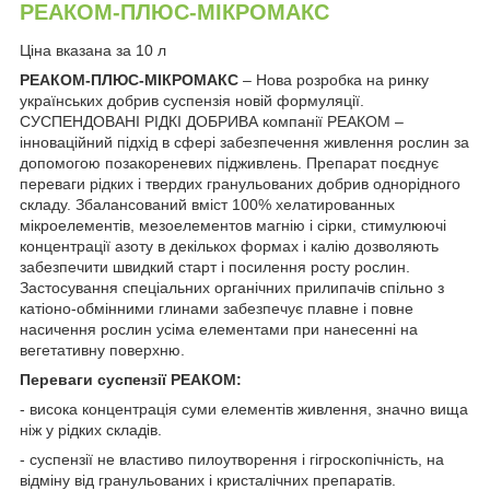
РЕАКОМ-ПЛЮС-МІКРОМАКС
Ціна вказана за 10 л
РЕАКОМ-ПЛЮС-МІКРОМАКС
– Нова розробка на ринку
українських добрив суспензія новій формуляції.
СУСПЕНДОВАНІ РІДКІ ДОБРИВА компанії РЕАКОМ –
інноваційний підхід в сфері забезпечення живлення рослин за
допомогою позакореневих підживлень. Препарат поєднує
переваги рідких і твердих гранульованих добрив однорідного
складу. Збалансований вміст 100% хелатированных
мікроелементів, мезоелементов магнію і сірки, стимулюючі
концентрації азоту в декількох формах і калію дозволяють
забезпечити швидкий старт і посилення росту рослин.
Застосування спеціальних органічних прилипачів спільно з
катіоно-обмінними глинами забезпечує плавне і повне
насичення рослин усіма елементами при нанесенні на
вегетативну поверхню.
Переваги суспензії РЕАКОМ:
- висока концентрація суми елементів живлення, значно вища
ніж у рідких складів.
- суспензії не властиво пилоутворення і гігроскопічність, на
відміну від гранульованих і кристалічних препаратів.