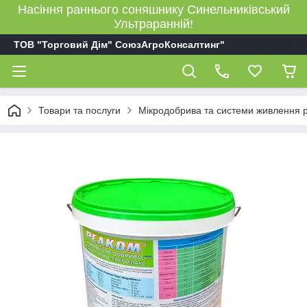
Насіння раннього соняшнику Синельниківський
Ультраранній!
ТОВ "Торговий Дім" СоюзАгроКонсалтинг"
Товари та послуги
Мікродобрива та системи живлення 