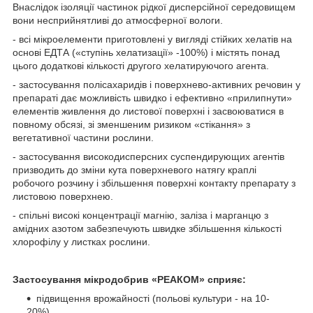
Внаслідок ізоляції частинок рідкої дисперсійної середовищем
вони несприйнятливі до атмосферної вологи.
- всі мікроелементи приготовлені у вигляді стійких хелатів на
основі ЕДТА («ступінь хелатизації» -100%) і містять понад
цього додаткові кількості другого хелатируючого агента.
- застосування полісахаридів і поверхнево-активних речовин у
препараті дає можливість швидко і ефективно «прилипнути»
елементів живлення до листової поверхні і засвоюватися в
повному обсязі, зі зменшеним ризиком «стікання» з
вегетативної частини рослини.
- застосування високодисперсних суспендирующих агентів
призводить до зміни кута поверхневого натягу краплі
робочого розчину і збільшення поверхні контакту препарату з
листовою поверхнею.
- спільні високі концентрації магнію, заліза і марганцю з
амідних азотом забезпечують швидке збільшення кількості
хлорофілу у листках рослини.
Застосування мікродобрив «РЕАКОМ» сприяє:
підвищення врожайності (польові культури - на 10-
20%)