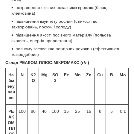
покращення якісних показників врожаю (білок,
клейковина)
підвищення імунітету рослин (стійкості до
захворювань, посухи і холоду)
підвищення якості посівного матеріалу (польова
схожість, енергія проростання)
повному засвоєнню поживних речовин (ефективність
макродобрив)
Склад РЕАКОМ-
ПЛЮС-МІКРОМАКС
(г/л)
На
N
K
2
Mg
SO
Fe
Mn
Zn
Cu
В
Mo
йм
O
3
ену
ван
ня
РЕ
100
80
40
180
15
25
15
8
5
0,1
АК
ОМ
-
ПЛ