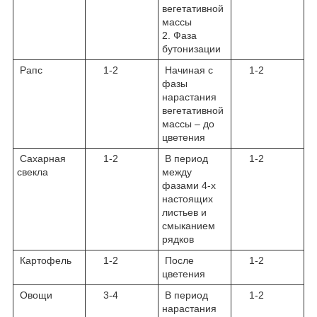
вегетативной
массы
2. Фаза
бутонизации
Рапс
1-2
Начиная с
1-2
фазы
нарастания
вегетативной
массы – до
цветения
Сахарная
1-2
В период
1-2
свекла
между
фазами 4-х
настоящих
листьев и
смыканием
рядков
Картофель
1-2
После
1-2
цветения
Овощи
3-4
В период
1-2
нарастания