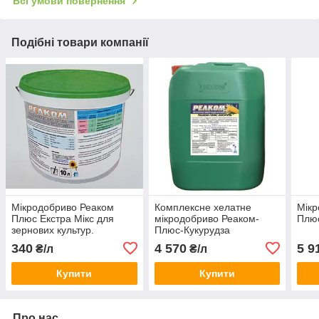
Всі умови повернення
Подібні товари компанії
Мікродобриво Реаком
Комплексне хелатне
Мікр
Плюс Екстра Мікс для
мікродобриво Реаком-
Плюс
зернових культур.
Плюс-Кукурудза
НОВИНКА!
340
4 570
5 9
₴/л
₴/л
Купити
Купити
Про нас