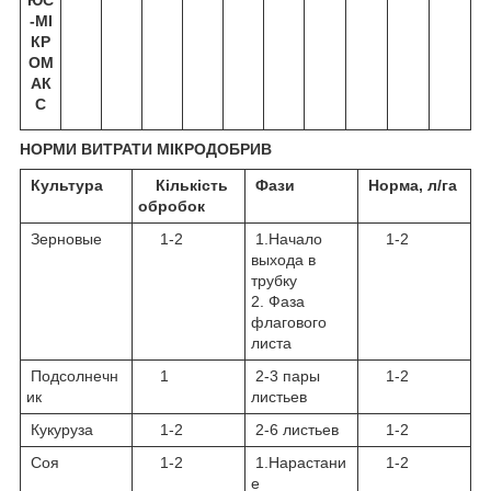
ЮС
-МІ
КР
ОМ
АК
С
НОРМИ ВИТРАТИ МІКРОДОБРИВ
Культура
Кількість
Фази
Норма, л/га
обробок
Зерновые
1-2
1.Начало
1-2
выхода в
трубку
2. Фаза
флагового
листа
Подсолнечн
1
2-3 пары
1-2
ик
листьев
Кукуруза
1-2
2-6 листьев
1-2
Соя
1-2
1.Нарастани
1-2
е