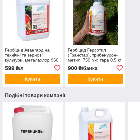
Гербіцид Авангард на
Гербіцид Герсотил
технічні та зернові
(Гранстар), трибенурон-
культури, металахлор 960
метил, 750 г/кг, тара 0.5 кг
г/л
599
900
₴/л
₴/банка
Купити
Купити
Подібні товари компанії