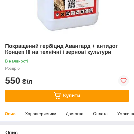
Покращений гербіцид Авангард + антидот
Концеп III на технічні і зернові культури
В наявності
Роздріб
550
₴/л
Купити
Опис
Характеристики
Доставка
Оплата
Умови п
Опис