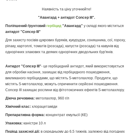
Наявність та ціну уточнюйте!
"Авангард + антидот Concep ІІІ".
Поліпшений ґрунтовий
гербіцид
"Авангард"
у складі якого міститься
антидот "Concep III"
Для захисту посівів цукрових буряків, кукурудзи, соняшника, сої, гороху,
ріпаку, картоплі, томатів (розсада), капусти (розсада) та кавунів від
однорічних злакових та деяких однорічних дводольних бур'янів.
Антидот "Concep III"
- це гербіцидний антидот, який використовується
для обробки насіння, захищає від гербіцидного пошкодження,
викликаного гербіцидами, що містять S-метолахлор. Продукти, що
містять S-метолахлор, можуть спричинити серйозні пошкодження.
Concep III захищає рослини від фітотоксичних ефектів S-метолахлору.
Діюча речовина:
метолахлор, 960 г/л
Хімічний клас:
хлорацетаміди
Препаративна форма:
концентрат емульсії (КЕ)
Упаковка:
каністри 10 л
Період захисної дії:
в середньому до 6,5 тижнів, залежно від погодних