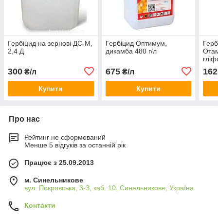
Гербіцид на зернові ДС-М,
Гербіцид Оптимум,
Герб
2,4 Д
дикамба 480 г/л
Отам
гліф
300
675
162
₴/л
₴/л
Купити
Купити
Про нас
Рейтинг не сформований
Менше 5 відгуків за останній рік
Працює з 25.09.2013
м. Синельникове
вул. Покровська, 3-З, каб. 10, Синельникове, Україна
Контакти