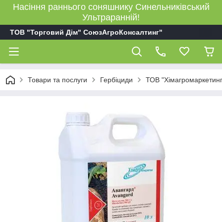
Насіння раннього соняшнику Синельниківський
Ультраранній!
ТОВ "Торговий Дім" СоюзАгроКонсалтинг"
Товари та послуги
Гербіциди
ТОВ "Хімагромаркетинг