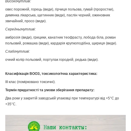
Високочутливі:
овес порожній, горець (види), гірчиця польова, гумай (проростки),
димянка лікарська, щетинник (види), паслін чорний, ожиновник
звичайний, просо (види).
Середньочутливі:
амброзія (види), грицики, канатник теофрасту, лобода біла, роман
польовий, ромашка (види), кардарія крупкоподібна, щириця (види).
Слабочутливі:
очний колір польовий, портулак городній, редька (види).
Класифікація ВООЗ, токсикологічна характеристика:
ІІІ клас (помірковано токсичні).
Термін придатності та умови зберігання препарату:
Два роки у закритій заводській упаковці при температурі від +5°С до
+35°С.