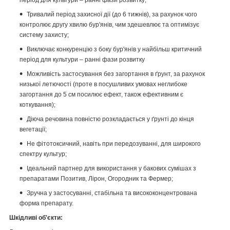
Тривалий період захисної дії (до 6 тижнів), за рахунок чого
контролює другу хвилю бур'янів, чим здешевлює та оптимізує
систему захисту;
Виключає конкуренцію з боку бур'янів у найбільш критичний
період для культури – ранні фази розвитку
Можливість застосування без загортання в ґрунт, за рахунок
низької летючості (проте в посушливих умовах неглибоке
загортання до 5 см посилює ефект, також ефективним є
коткування);
Діюча речовина повністю розкладається у ґрунті до кінця
вегетації;
Не фітотоксичний, навіть при передозуванні, для широкого
спектру культур;
Ідеальний партнер для використання у бакових сумішах з
препаратами Позитив, Лірон, Огородник та Фермер;
Зручна у застосуванні, стабільна та висококонцентрована
форма препарату.
Шкідливі об'єкти: