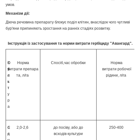
умов.
Механізм дії:
Діюча речовина препарату блокує поділ клітин, внаслідок чого чутливі
бур'яни припиняють зростання на ранніх стадіях розвитку.
Інструкція із застосування та норми витрати гербіциду "Авангард".
К
О
Норма
Спосіб,час обробки
Норма
у
б
витрати препара
витрати робочої
л
є
та, л/га
рідини, л/га
ь
к
т
т
у
р
а
C
о
2,0-2,6
до посіву, або до
250-400
о
д
всходів культури
н
н