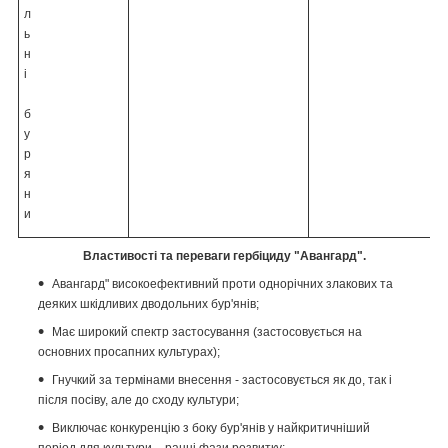
л
ь
н
і
б
у
р
я
н
и
Властивості та переваги гербіциду "Авангард".
Авангард" високоефективний проти однорічних злакових та
деяких шкідливих дводольних бур'янів;
Має широкий спектр застосування (застосовується на
основних просапних культурах);
Гнучкий за термінами внесення - застосовується як до, так і
після посіву, але до сходу культури;
Виключає конкуренцію з боку бур'янів у найкритичніший
період для культури – ранні фази розвитку;