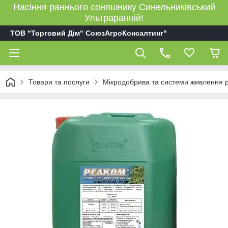
Насіння раннього соняшнику Синельниківський
Ультраранній!
ТОВ "Торговий Дім" СоюзАгроКонсалтинг"
Товари та послуги
Мікродобрива та системи живлення 