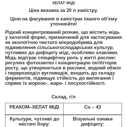
ХЕЛАТ МІДІ
Ціна вказана за 20 л каністру.
Ціни на фасування в каністрах іншого об'єму
уточнюйте!
Рідкий концентрований розчин, що містить мідь
у хелатній формі, призначений для застосування
як екологічно чистого мікродобрива для
підживлення сільськогосподарських культур,
чутливих до дефіциту міді, особливо злакових.
Мідь відіграє специфічну роль у житті рослин:
регулює фотосинтез і концентрацію інгібіторів
росту, що утворюються в рослині, водний обмін
і перерозподіл вуглеводів, входить до складу
ферментів, підвищує стійкість до вилягання і
сприяє їх морозо-, жаро- і посухостійкості.
Склад, г/л
РЕАКОМ–ХЕЛАТ МІДІ
Cu – 43
Культури, чутливі до
Візуальні ознаки
нестачі бору:
дефіциту: