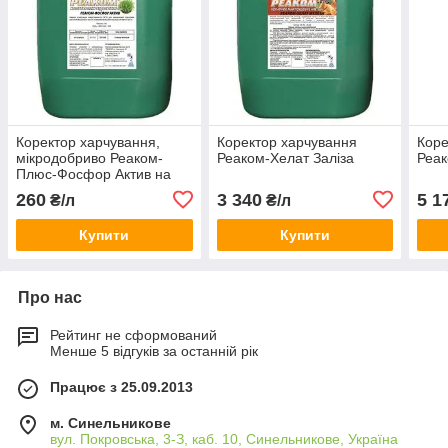
Коректор харчування,
Коректор харчування
Коре
мікродобриво Реаком-
Реаком-Хелат Заліза
Реак
Плюс-Фосфор Актив на
зернові культури,
260
3 340
5 1
₴/л
₴/л
соняшник, ріпак
Купити
Купити
Про нас
Рейтинг не сформований
Менше 5 відгуків за останній рік
Працює з 25.09.2013
м. Синельникове
вул. Покровська, 3-З, каб. 10, Синельникове, Україна