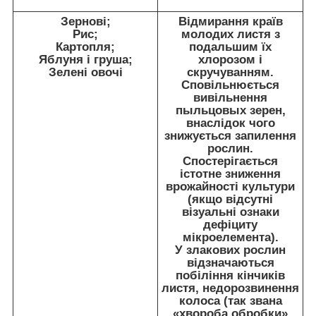
Зернові;
Відмирання країв
Рис;
молодих листя з
Картопля;
подальшим їх
Яблуня і груша;
хлорозом і
Зелені овочі
скручуванням.
Сповільнюється
вивільнення
пыльцовых зерен,
внаслідок чого
знижується запилення
рослин.
Спостерігається
істотне зниження
врожайності культури
(якщо відсутні
візуальні ознаки
дефіциту
мікроелемента).
У злакових рослин
відзначаються
побіління кінчиків
листя, недорозвинення
колоса (так звана
«хвороба обробки»