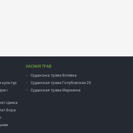
НАСІННЯ ТРАВ
Суданська трава Білявка
х культур
Суданская трава Голубовская 25
зи і
Суданская трава Марианна
лат-Цинка
лат-Бора
о
шник