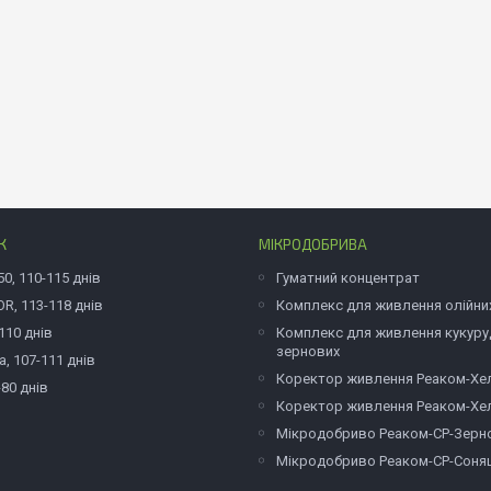
К
МІКРОДОБРИВА
50, 110-115 днів
Гуматний концентрат
R, 113-118 днів
Комплекс для живлення олійни
110 днів
Комплекс для живлення кукуруд
зернових
, 107-111 днів
Коректор живлення Реаком-Хе
-80 днів
Коректор живлення Реаком-Хе
Мікродобриво Реаком-СР-Зерн
Мікродобриво Реаком-СР-Соня