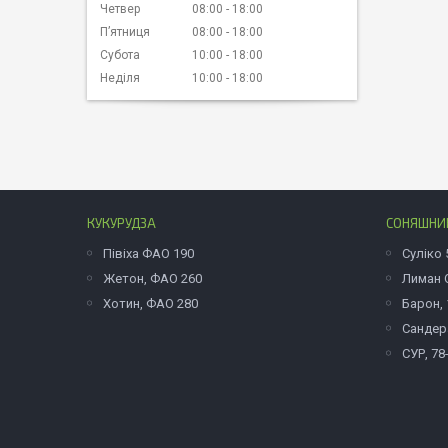
Четвер
08:00
18:00
Пʼятниця
08:00
18:00
Субота
10:00
18:00
Неділя
10:00
18:00
КУКУРУДЗА
СОНЯШНИ
Півіха ФАО 190
Суліко 
Жетон, ФАО 260
Лиман O
Хотин, ФАО 280
Барон, 
Сандера
СУР, 78