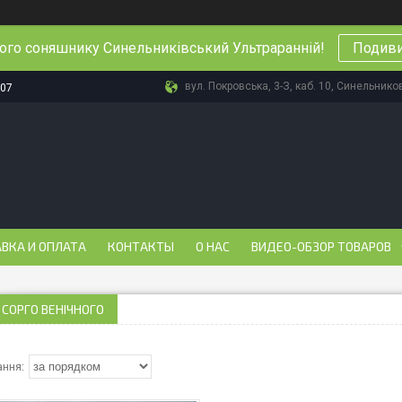
ього соняшнику Синельниківський Ультраранній!
Подиви
вул. Покровська, 3-З, каб. 10, Синельнико
-07
ВКА И ОПЛАТА
КОНТАКТЫ
О НАС
ВИДЕО-ОБЗОР ТОВАРОВ
 СОРГО ВЕНІЧНОГО