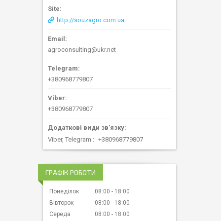
http://souzagro.com.ua
agroconsulting@ukr.net
+380968779807
+380968779807
Viber, Telegram
+380968779807
ГРАФІК РОБОТИ
Понеділок
08:00
18:00
Вівторок
08:00
18:00
Середа
08:00
18:00