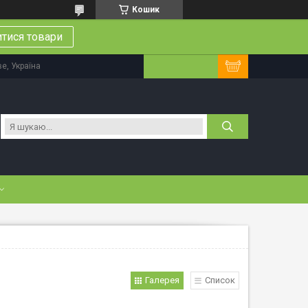
Кошик
тися товари
ве, Україна
Галерея
Список