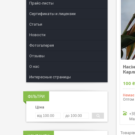
Прайс-листы
Сертификаты и лицензии
Статьи
Новости
Фотогалерея
Отзывы
Насі
О нас
Карли
Интересные страницы
100 ₴
Немає 
ФІЛЬТРИ
Оптом 
Ціна
+3
Ма