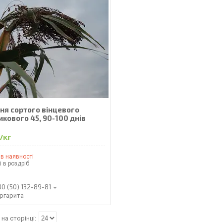
ння сортого вінцевого
кового 45, 90-100 днів
/кг
в наявності
і в роздріб
80 (50) 132-89-81
ргарита