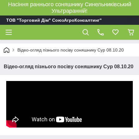
Насіння раннього соняшнику Синельниківський
Ультраранній!
ТОВ "Торговий Дім" СоюзАгроКонсалтинг"
Відео-огляд пізнього посіву соняшнику Сур 08.10.20
Відео-огляд пізнього посіву соняшнику Сур 08.10.20